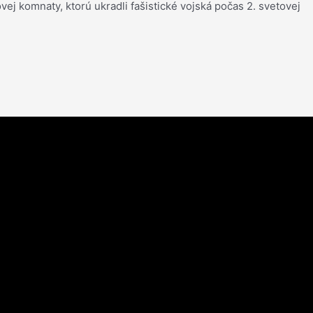
ej komnaty, ktorú ukradli fašistické vojská počas 2. svetovej