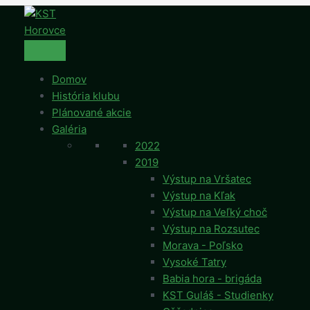
Preskočiť
na
obsah
Domov
História klubu
Plánované akcie
Galéria
2022
2019
Výstup na Vršatec
Výstup na Kľak
Výstup na Veľký choč
Výstup na Rozsutec
Morava - Poľsko
Vysoké Tatry
Babia hora - brigáda
KST Guláš - Studienky