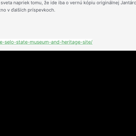
eta napriek tomu, že ide iba o vernú kópiu originálnej Jantárov
no v ďalších príspevkoch.
e-selo-state-museum-and-heritage-site/