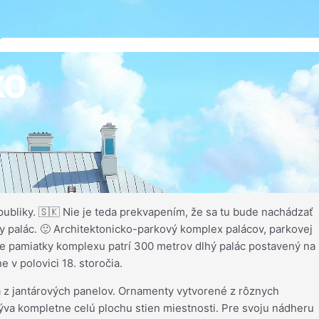
ko
republiky. 🇸🇰 Nie je teda prekvapením, že sa tu bude nachádzať
y palác. 🙂 Architektonicko-parkový komplex palácov, parkovej
jšie pamiatky komplexu patrí 300 metrov dlhý palác postavený na
v polovici 18. storočia.
á z jantárových panelov. Ornamenty vytvorené z rôznych
ýva kompletne celú plochu stien miestnosti. Pre svoju nádheru