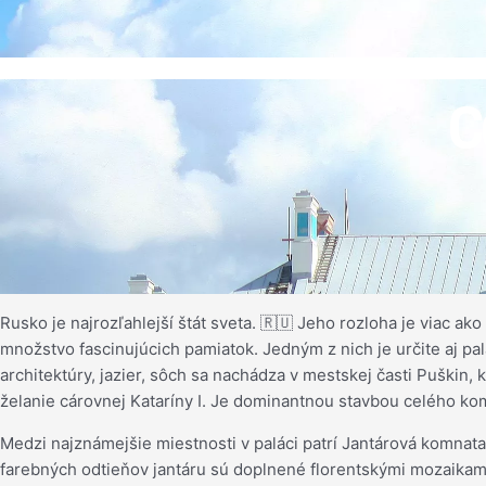
C
Rusko je najrozľahlejší štát sveta. 🇷🇺 Jeho rozloha je viac ak
množstvo fascinujúcich pamiatok. Jedným z nich je určite aj p
architektúry, jazier, sôch sa nachádza v mestskej časti Puškin,
želanie cárovnej Kataríny I. Je dominantnou stavbou celého kom
Medzi najznámejšie miestnosti v paláci patrí Jantárová komnat
farebných odtieňov jantáru sú doplnené florentskými mozaikam