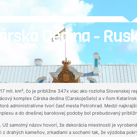
árska Dedina - Rus
o 17 mil. km², čo je približne 347x viac ako rozloha Slovenskej 
alácový komplex Cárska dedina (CarskojeSelo) a v ňom Katarínsk
 ktoré administratívne tvorí časť mesta Petrohrad. Medzi najkra
plexu a do dnešnej barokovej podoby bol prebudovaný približne 
a. Už samotný názov hovorí, že dekorácia miestnosti je vyroben
i z drahých kameňov, zrkadlami a sochami tak, že výzdoba pokr