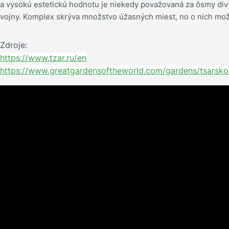
a vysokú estetickú hodnotu je niekedy považovaná za ôsmy div sv
vojny. Komplex skrýva množstvo úžasných miest, no o nich mož
Zdroje:
https://www.tzar.ru/en
https://www.greatgardensoftheworld.com/gardens/tsarsko