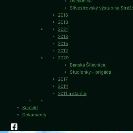
Oščadnica
Silvestrovský výstup na Stráž
2016
2013
2021
2018
2015
2012
2020
Banská Štiavnica
Studienky - brigáda
2017
2014
2011 a staršie
Kontakt
Dokumenty