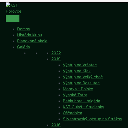
Preskočiť
na
obsah
Domov
História klubu
Plánované akcie
Galéria
2022
2019
Výstup na Vršatec
Výstup na Kľak
Výstup na Veľký choč
Výstup na Rozsutec
Morava - Poľsko
Vysoké Tatry
Babia hora - brigáda
KST Guláš - Studienky
Oščadnica
Silvestrovský výstup na Strážov
2016