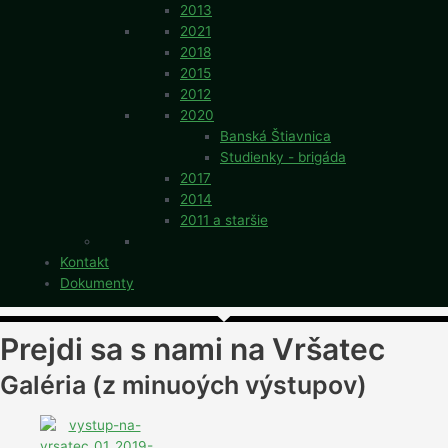
2013
2021
2018
2015
2012
2020
Banská Štiavnica
Studienky - brigáda
2017
2014
2011 a staršie
Kontakt
Dokumenty
Prejdi sa s nami na Vršatec
Galéria (z minuoých výstupov)