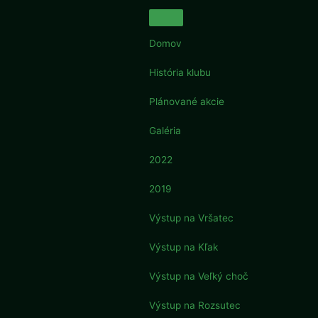
Preskočiť
na
obsah
Domov
História klubu
Plánované akcie
Galéria
2022
2019
Výstup na Vršatec
Výstup na Kľak
Výstup na Veľký choč
Výstup na Rozsutec